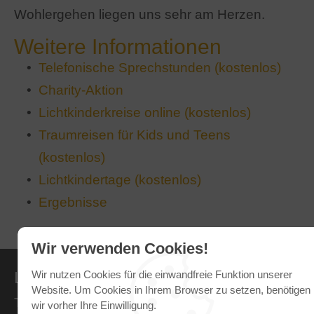
Wohlergehen liegen uns sehr am Herzen.
Weitere Informationen
Telefonische Sprechstunden (kostenlos)
Charity-Aktion
Lichtkinderkreise online (kostenlos)
Traumreisen für Kids und Teens
(kostenlos)
Lichtkindertage (kostenlos)
Ergebnisse
Wir verwenden Cookies!
LICHTKINDER-LKK E.V.
Wir nutzen Cookies für die einwandfreie Funktion unserer
Website. Um Cookies in Ihrem Browser zu setzen, benötigen
Triebweg 1
wir vorher Ihre Einwilligung.