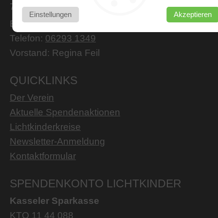
74834 Elztal-Rittersbach
Einstellungen
Akzeptieren
E-Mail:
lkk@lichtkinder-lkk.com
Telefon:
06293 1349
Vorstand: Regina Feil
QUICKLINKS
Der Verein
Aktuelle Spendenaktionen
Lichtkinderkreise
Newsletter-Anmeldung
Kontaktformular
SPENDENKONTO LICHTKINDER
Kasseler Sparkasse
KTO 11 44 088