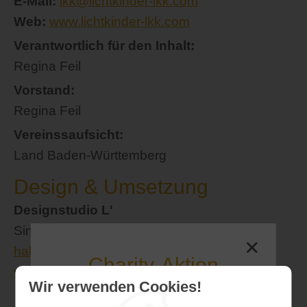
E-Mail:
lkk@lichtkinder-lkk.com
Web:
www.lichtkinder-lkk.com
Verantwortlich für den Inhalt:
Regina Feil
Vorstand:
Regina Feil
Vereinssaufsicht:
Land Baden-Württemberg
Design & Umsetzung
Designstudio L'
Sina Lehrer
hallo@designstudio-l.de
Charity-Aktion
www.designstudio-l.de
Wir verwenden Cookies!
Finanzielle Unterstützung für
Informationen zur Online-